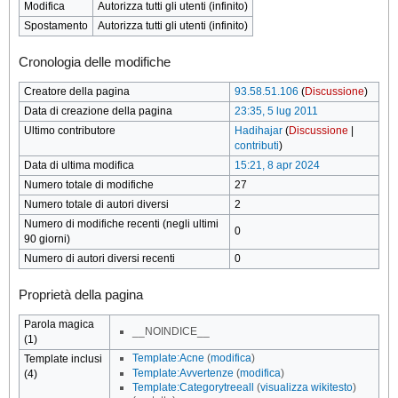
Modifica
Autorizza tutti gli utenti (infinito)
Spostamento
Autorizza tutti gli utenti (infinito)
Cronologia delle modifiche
Creatore della pagina
93.58.51.106
(
Discussione
)
Data di creazione della pagina
23:35, 5 lug 2011
Ultimo contributore
Hadihajar
(
Discussione
|
contributi
)
Data di ultima modifica
15:21, 8 apr 2024
Numero totale di modifiche
27
Numero totale di autori diversi
2
Numero di modifiche recenti (negli ultimi
0
90 giorni)
Numero di autori diversi recenti
0
Proprietà della pagina
Parola magica
__NOINDICE__
(1)
Template:Acne
(
modifica
)
Template inclusi
Template:Avvertenze
(
modifica
)
(4)
Template:Categorytreeall
(
visualizza wikitesto
)