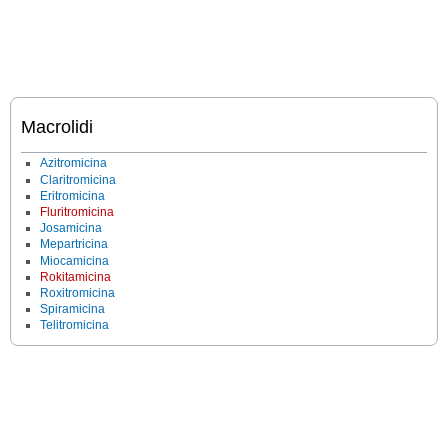
Macrolidi
Azitromicina
Claritromicina
Eritromicina
Fluritromicina
Josamicina
Mepartricina
Miocamicina
Rokitamicina
Roxitromicina
Spiramicina
Telitromicina