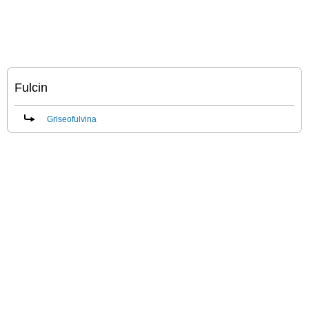
Fulcin
Reindirizza a:
Griseofulvina