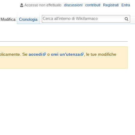
Accesso non effettuato
discussioni
contributi
Registrati
Entra
Ricerca
Modifica
Cronologia
ubblicamente. Se
accedi
o
crei un'utenza
, le tue modifiche