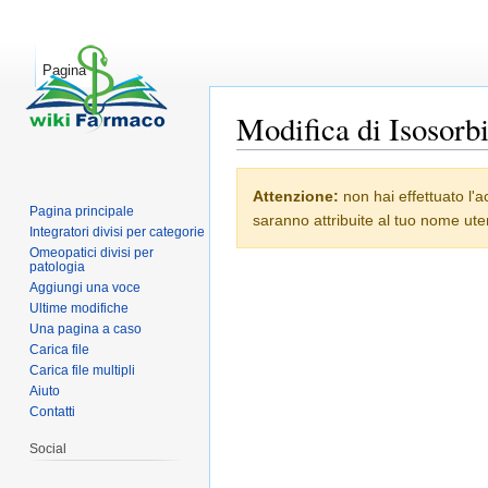
Pagina
Modifica di Isosorb
Vai a:
navigazione
,
ricerca
Attenzione:
non hai effettuato l'a
Pagina principale
saranno attribuite al tuo nome uten
Integratori divisi per categorie
Omeopatici divisi per
patologia
Aggiungi una voce
Ultime modifiche
Una pagina a caso
Carica file
Carica file multipli
Aiuto
Contatti
Social