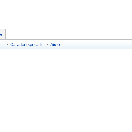
he
e
Caratteri speciali
Aiuto