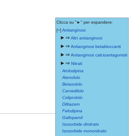
Clicca su "►" per espandere:
[
−
]
Antianginosi
►⇒
Altri antianginosi
►⇒
Antianginosi betabloccanti
►⇒
Antianginosi calcioantagonisti
►⇒
Nitrati
Amlodipina
Atenololo
Betaxololo
Carvedilolo
Celiprololo
Diltiazem
Felodipina
Gallopamil
Isosorbide dinitrato
Isosorbide mononitrato