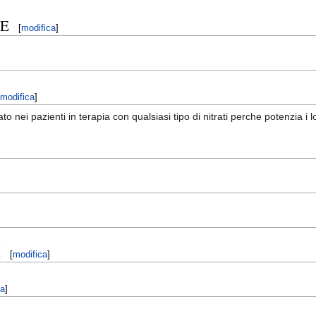
NE
[
modifica
]
modifica
]
ato nei pazienti in terapia con qualsiasi tipo di nitrati perche potenzia i l
I
[
modifica
]
ca
]