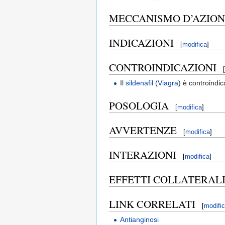
MECCANISMO D’AZIO
INDICAZIONI
[
modifica
]
CONTROINDICAZIONI
[
Il
sildenafil
(
Viagra
) è controindic
POSOLOGIA
[
modifica
]
AVVERTENZE
[
modifica
]
INTERAZIONI
[
modifica
]
EFFETTI COLLATERAL
LINK CORRELATI
[
modifi
Antianginosi