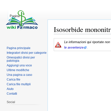
Pagina
Isosorbide mononitr
Vai a:
navigazione
,
ricerca
Le informazioni qui riportate no
le
avvertenze
.
Pagina principale
Integratori divisi per categorie
Omeopatici divisi per
patologia
Aggiungi una voce
Ultime modifiche
Una pagina a caso
Carica file
Carica file multipli
Aiuto
Contatti
Social