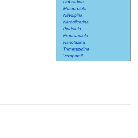
Ivabradina
Metoprololo
Nifedipina
Nitroglicerina
Pindololo
Propranololo
Ranolazina
Trimetazidina
Verapamil