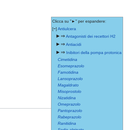
Clicca su "►" per espandere:
[
−
]
Antiulcera
►⇒
Antagonisti dei recettori H2
►⇒
Antiacidi
►⇒
Inibitori della pompa protonica
Cimetidina
Esomeprazolo
Famotidina
Lansoprazolo
Magaldrato
Misoprostolo
Nizatidina
Omeprazolo
Pantoprazolo
Rabeprazolo
Ranitidina
Sodio alginato