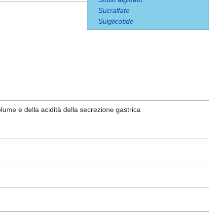
Sucralfato
Sulglicotide
olume e della acidità della secrezione gastrica