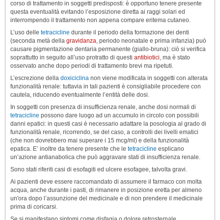
corso di trattamento in soggetti predisposti: è opportuno tenere presente
questa eventualità evitando l’esposizione diretta ai raggi solari ed
interrompendo il trattamento non appena compare eritema cutaneo.
L’uso delle
tetracicline
durante il periodo della formazione dei denti
(seconda metà della
gravidanza
, periodo neonatale e prima infanzia) può
causare pigmentazione dentaria permanente (giallo-bruna): ciò si verifica
soprattutto in seguito all’uso protratto di questi
antibiotici
, ma è stato
osservato anche dopo periodi di trattamento brevi ma ripetuti.
L’escrezione della
doxiciclina
non viene modificata in soggetti con alterata
funzionalità renale: tuttavia in tali pazienti è consigliabile procedere con
cautela, riducendo eventualmente l’entità delle dosi.
In soggetti con presenza di insufficienza renale, anche dosi normali di
tetracicline
possono dare luogo ad un accumulo in circolo con possibili
danni epatici: in questi casi è necessario adattare la posologia al grado di
funzionalità renale, ricorrendo, se del caso, a controlli dei livelli ematici
(che non dovrebbero mai superare i 15 mcg/ml) e della funzionalità
epatica. E’ inoltre da tenere presente che le
tetracicline
esplicano
un’azione antianabolica che può aggravare stati di insufficienza renale.
Sono stati riferiti casi di esofagiti ed ulcere esofagee, talvolta gravi.
Ai pazienti deve essere raccomandato di assumere il farmaco con molta
acqua, anche durante i pasti, di rimanere in posizione eretta per almeno
un'ora dopo l’assunzione del medicinale e di non prendere il medicinale
prima di coricarsi.
Se si manifestano sintomi come disfagia o dolore retrosternale,