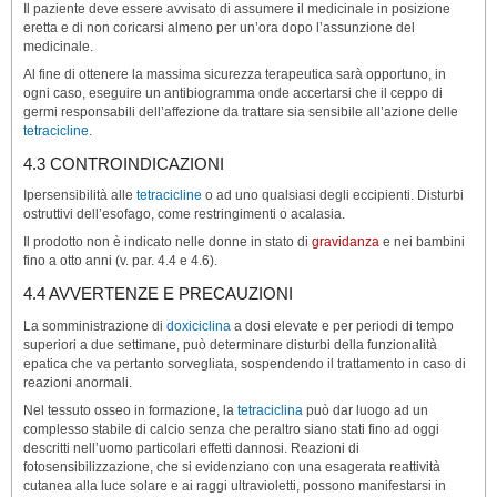
Il paziente deve essere avvisato di assumere il medicinale in posizione
eretta e di non coricarsi almeno per un’ora dopo l’assunzione del
medicinale.
Al fine di ottenere la massima sicurezza terapeutica sarà opportuno, in
ogni caso, eseguire un antibiogramma onde accertarsi che il ceppo di
germi responsabili dell’affezione da trattare sia sensibile all’azione delle
tetracicline
.
4.3 CONTROINDICAZIONI
Ipersensibilità alle
tetracicline
o ad uno qualsiasi degli eccipienti. Disturbi
ostruttivi dell’esofago, come restringimenti o acalasia.
Il prodotto non è indicato nelle donne in stato di
gravidanza
e nei bambini
fino a otto anni (v. par. 4.4 e 4.6).
4.4 AVVERTENZE E PRECAUZIONI
La somministrazione di
doxiciclina
a dosi elevate e per periodi di tempo
superiori a due settimane, può determinare disturbi della funzionalità
epatica che va pertanto sorvegliata, sospendendo il trattamento in caso di
reazioni anormali.
Nel tessuto osseo in formazione, la
tetraciclina
può dar luogo ad un
complesso stabile di calcio senza che peraltro siano stati fino ad oggi
descritti nell’uomo particolari effetti dannosi. Reazioni di
fotosensibilizzazione, che si evidenziano con una esagerata reattività
cutanea alla luce solare e ai raggi ultravioletti, possono manifestarsi in