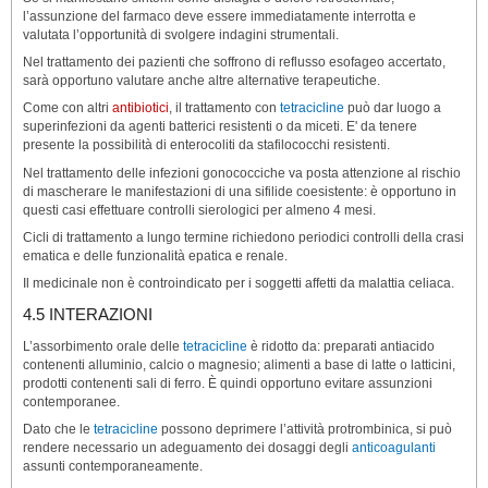
l’assunzione del farmaco deve essere immediatamente interrotta e
valutata l’opportunità di svolgere indagini strumentali.
Nel trattamento dei pazienti che soffrono di reflusso esofageo accertato,
sarà opportuno valutare anche altre alternative terapeutiche.
Come con altri
antibiotici
, il trattamento con
tetracicline
può dar luogo a
superinfezioni da agenti batterici resistenti o da miceti. E' da tenere
presente la possibilità di enterocoliti da stafilococchi resistenti.
Nel trattamento delle infezioni gonococciche va posta attenzione al rischio
di mascherare le manifestazioni di una sifilide coesistente: è opportuno in
questi casi effettuare controlli sierologici per almeno 4 mesi.
Cicli di trattamento a lungo termine richiedono periodici controlli della crasi
ematica e delle funzionalità epatica e renale.
Il medicinale non è controindicato per i soggetti affetti da malattia celiaca.
4.5 INTERAZIONI
L’assorbimento orale delle
tetracicline
è ridotto da: preparati antiacido
contenenti alluminio, calcio o magnesio; alimenti a base di latte o latticini,
prodotti contenenti sali di ferro. È quindi opportuno evitare assunzioni
contemporanee.
Dato che le
tetracicline
possono deprimere l’attività protrombinica, si può
rendere necessario un adeguamento dei dosaggi degli
anticoagulanti
assunti contemporaneamente.