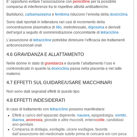
E’ opportuno evitare l’associazione con
penicilline
per la possibile
comparsa di interferenze tra le rispettive attività antibatteriche.
Barbiturici,
carbamazepina
e
fenitoina
riducono l’emivita della
doxiciclina
.
Sono stati riportati in letteratura rari casi di incremento della
concentrazione plasmatica di
litio
, metrotressato,
digossina
e derivati
dell’ergot a seguito di somministrazione concomitante di
tetracicline
.
L’assunzione di
tetracicline
potrebbe diminuire l’efficacia dei trattamenti
anticoncezionali orali.
4.6 GRAVIDANZA E ALLATTAMENTO
Nelle donne in stato di
gravidanza
e durante l’allattamento l’uso è
controindicato in quanto la
doxiciclina
passa nella placenta e nel latte
materno.
4.7 EFFETTI SUL GUIDARE/USARE MACCHINARI
Non sono stati segnalati effetti di questo tipo.
4.8 EFFETTI INDESIDERATI
In caso di trattamento con
tetracicline
possono manifestarsi:
Effetti a carico dell’apparato digerente:
nausea
, epigastralgia,
vomito
,
diarrea
,
anoressia
, glossite e altre mucositi, entero
colite
, candidiasi
ano-genitale.
Comparsa di disfagia, esofagite, ulcere esofagee, favorite
dall’assunzione del medicinale subito prima di coricarsi e/o con poca