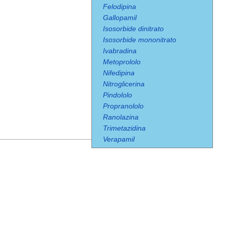
Felodipina
Gallopamil
Isosorbide dinitrato
Isosorbide mononitrato
Ivabradina
Metoprololo
Nifedipina
Nitroglicerina
Pindololo
Propranololo
Ranolazina
Trimetazidina
Verapamil