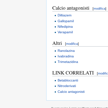
Calcio antagonisti
[
modifica
]
Diltiazem
Gallopamil
Nifedipina
Verapamil
Altri
[
modifica
]
Ranolazina
Ivabradina
Trimetazidina
LINK CORRELATI
[
modifi
Betabloccanti
Nitroderivati
Calcio antagonisti