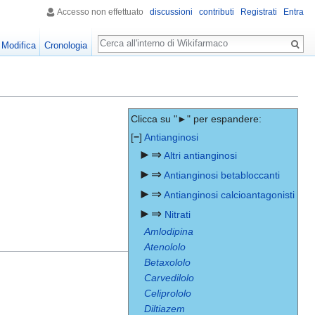
Accesso non effettuato
discussioni
contributi
Registrati
Entra
Ricerca
Modifica
Cronologia
Clicca su "►" per espandere:
[
−
]
Antianginosi
►⇒
Altri antianginosi
►⇒
Antianginosi betabloccanti
►⇒
Antianginosi calcioantagonisti
►⇒
Nitrati
Amlodipina
Atenololo
Betaxololo
Carvedilolo
Celiprololo
Diltiazem