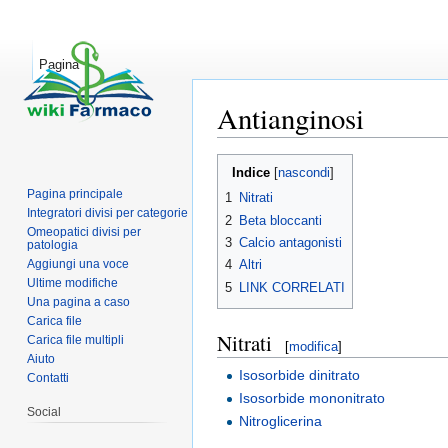
Pagina
Antianginosi
Vai a:
navigazione
,
ricerca
Indice
[
nascondi
]
Pagina principale
1
Nitrati
Integratori divisi per categorie
2
Beta bloccanti
Omeopatici divisi per
3
Calcio antagonisti
patologia
Aggiungi una voce
4
Altri
Ultime modifiche
5
LINK CORRELATI
Una pagina a caso
Carica file
Nitrati
Carica file multipli
[
modifica
]
Aiuto
Isosorbide dinitrato
Contatti
Isosorbide mononitrato
Social
Nitroglicerina